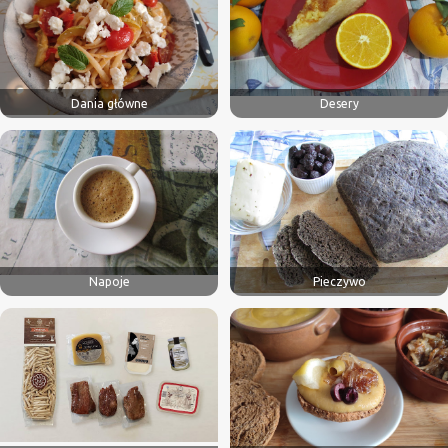
Dania główne
Desery
Napoje
Pieczywo