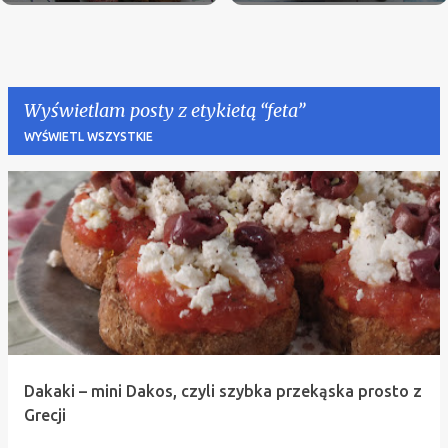
Wyświetlam posty z etykietą
feta
WYŚWIETL WSZYSTKIE
P
o
s
t
y
Dakaki – mini Dakos, czyli szybka przekąska prosto z
Grecji