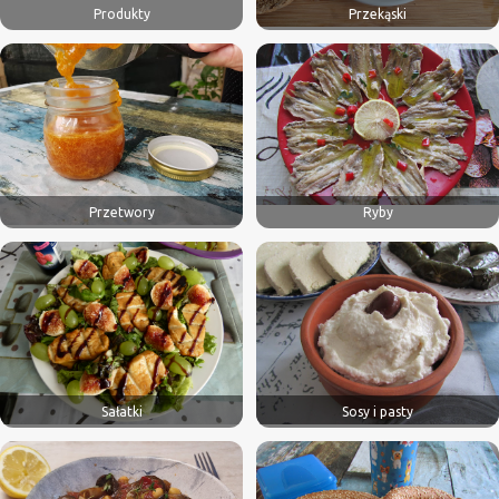
Produkty
Przekąski
Przetwory
Ryby
Sałatki
Sosy i pasty