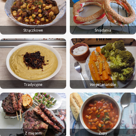
Strączkowe
Śniadania
Tradycyjne
Wegetariańskie
Z mięsem
Zupy