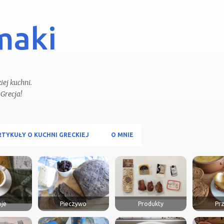
Przejdź do głównej zawartości
maki
ej kuchni.
RTYKUŁY O KUCHNI GRECKIEJ
O MNIE
je
Pieczywo
Produkty
Prz