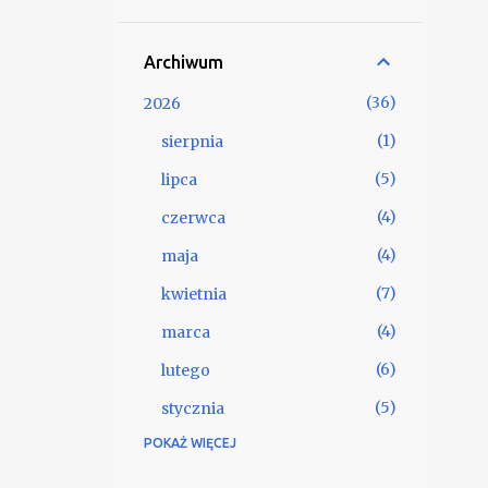
przywieźć niektóre z nich, jako
pamiątkę.
Archiwum
36
2026
1
sierpnia
5
lipca
4
czerwca
4
maja
7
kwietnia
4
marca
6
lutego
5
stycznia
POKAŻ WIĘCEJ
57
2025
4
grudnia