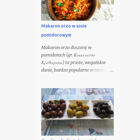
przygotowuje się również pikantne
lub słone przekąski z dodatkiem
sera, mięsa lub warzyw. Kataifi to
Makaron orzo w sosie
również nazwa popularnych w
pomidorowym
Grecji ciasteczek wypełnionych
mieszanką orzechów włoskich i
Makaron orzo duszony w
pistacji, nasączonych masłem i
pomidorach (gr. Κοκκινιστό
zalanych słodkim syropem. Masło
Κριθαράκι) to proste, wegańskie
nie tylko nadaje ciastkom
danie, bardzo popularne w różnych
wspaniałego smaku i aromatu, ale
częściach Grecji. Najczęściej
również pozwala ciastkom
gotowane i podawane jest zimą,
zarumienić się podczas pieczenia.
zwłaszcza gdy przygotowywane jest
Ciastka zalewa się syropem, które w
z domowego makaronu i podawane
nie wsiąka. Niekiedy kucharze
z kieliszkiem wina, na rozgrzanie.
dodatkowo polewają
Można też podawać z oliwkami,
kawałkiem fety, posypane zieleniną.
W niektórych miejscach
przygotowują ten makaron w