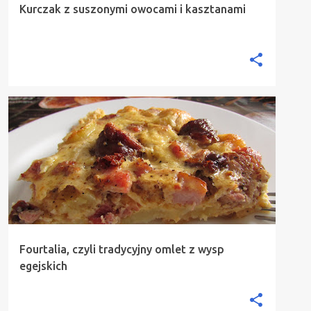
Kurczak z suszonymi owocami i kasztanami
CUKINIA
DANIE GŁÓWNE
PRZEKĄSKI
ŚNIADANIA
TRADYCYJNE PRZEPISY
Z MIĘSEM
+
Fourtalia, czyli tradycyjny omlet z wysp
egejskich