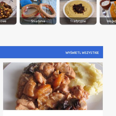
kowe
Śniadania
Tradycyjne
Weget
WYŚWIETL WSZYSTKIE
DANIE GŁÓWNE
KURCZAK
Z MIĘSEM