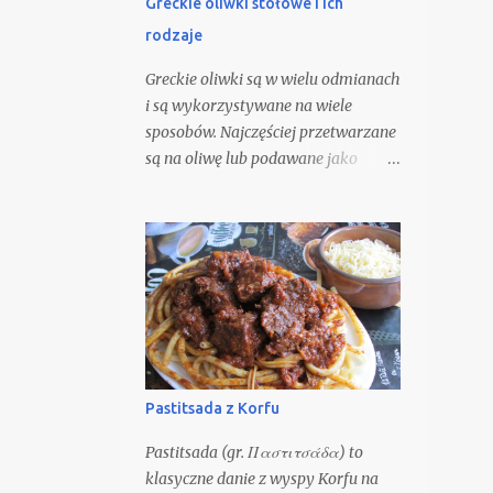
Greckie oliwki stołowe i ich
domach, jednak z powodzeniem
rodzaje
można wykorzystać gotowy
makaron, kupowany w sklepach. O
Greckie oliwki są w wielu odmianach
jakości tego dania i tak decydują
i są wykorzystywane na wiele
pomidory.
sposobów. Najczęściej przetwarzane
są na oliwę lub podawane jako
przystawka i przekąski, która jest
bardzo popularna w Grecji. Różnej
wielkości i barwy są nieodłącznym
elementem greckich dań. Owoce
oliwki mają średnią masę 2-12 g, są
owalne i zawierają wewnątrz
pojedynczą pestkę. Skórka może
przybierać różną barwę: od zielonej
do czarnej, w zależności od stopnia
Pastitsada z Korfu
dojrzałości owocu.
Pastitsada (gr. Παστιτσάδα) to
klasyczne danie z wyspy Korfu na