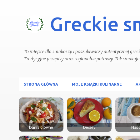
Greckie s
To miejsce dla smakoszy i poszukiwaczy autentycznej grecki
STRONA GŁÓWNA
MOJE KSIĄŻKI KULINARNE
A
Dania główne
Desery
Napo