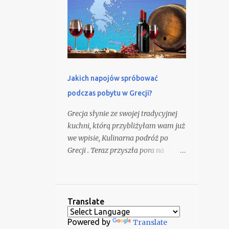
Jakich napojów spróbować
podczas pobytu w Grecji?
Grecja słynie ze swojej tradycyjnej
kuchni, którą przybliżyłam wam już
we wpisie, Kulinarna podróż po
Grecji . Teraz przyszła pora na
doskonałe greckie trunki, zarówno
te znane, jak i mniej rozpoznawalne,
tradycyjne napoje. Odwiedzając
każdy zakątek Grecji, możecie
Translate
spróbować lokalnych win, alkoholi i
Powered by
Translate
napojów bezalkoholowych, a nawet