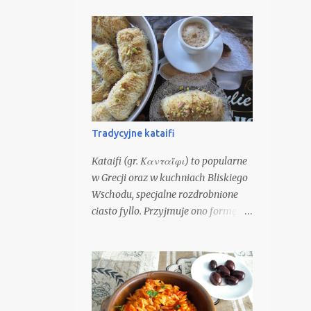
Tradycyjne kataifi
Kataifi (gr. Κανταΐφι) to popularne
w Grecji oraz w kuchniach Bliskiego
Wschodu, specjalne rozdrobnione
ciasto fyllo. Przyjmuje ono formę
długich, cienkich nitek, z których
przygotowuje się aromatyczne,
chrupiące i słodkie ciasteczka,
należące do grupy syropiastych,
czyli nasączanych cukrowym
syropem. Z ciasta Kataifi