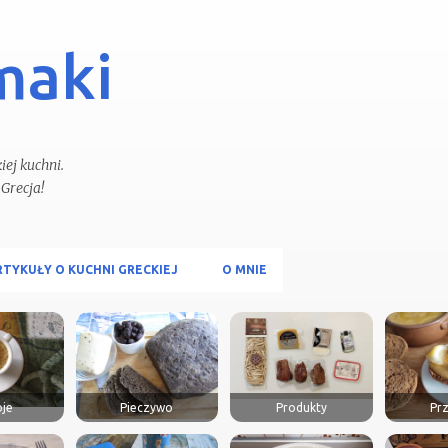
Przejdź do głównej zawartości
maki
ej kuchni.
RTYKUŁY O KUCHNI GRECKIEJ
O MNIE
je
Pieczywo
Produkty
Prz