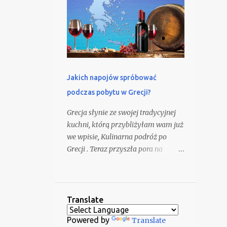
Jakich napojów spróbować
podczas pobytu w Grecji?
Grecja słynie ze swojej tradycyjnej
kuchni, którą przybliżyłam wam już
we wpisie, Kulinarna podróż po
Grecji . Teraz przyszła pora na
doskonałe greckie trunki, zarówno
te znane, jak i mniej rozpoznawalne,
tradycyjne napoje. Odwiedzając
każdy zakątek Grecji, możecie
Translate
spróbować lokalnych win, alkoholi i
Powered by
Translate
napojów bezalkoholowych, a nawet