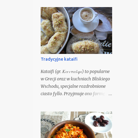
Tradycyjne kataifi
Kataifi (gr. Κανταΐφι) to popularne
w Grecji oraz w kuchniach Bliskiego
Wschodu, specjalne rozdrobnione
ciasto fyllo. Przyjmuje ono formę
długich, cienkich nitek, z których
przygotowuje się aromatyczne,
chrupiące i słodkie ciasteczka,
należące do grupy syropiastych,
czyli nasączanych cukrowym
syropem. Z ciasta Kataifi