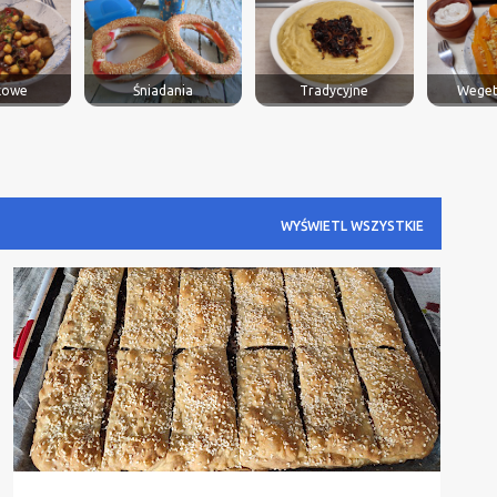
kowe
Śniadania
Tradycyjne
Weget
WYŚWIETL WSZYSTKIE
BAKŁAŻAN
DANIE GŁÓWNE
TRADYCYJNE PRZEPISY
WEGETARIAŃSKIE
+