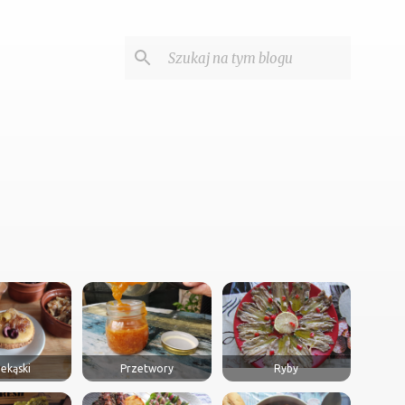
ekąski
Przetwory
Ryby