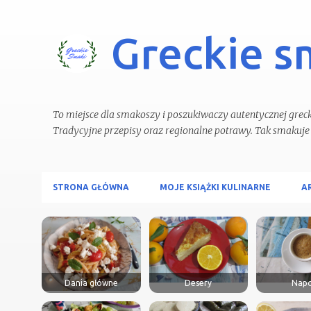
Greckie s
To miejsce dla smakoszy i poszukiwaczy autentycznej grecki
STRONA GŁÓWNA
MOJE KSIĄŻKI KULINARNE
A
Dania główne
Desery
Napo