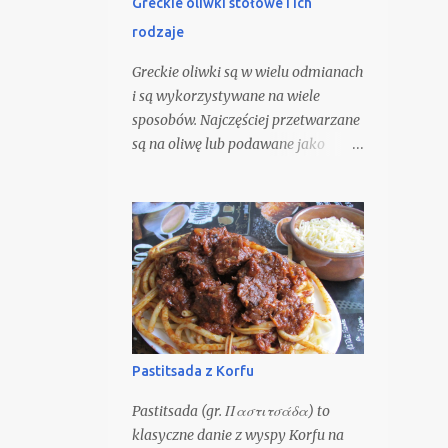
Greckie oliwki stołowe i ich
domach, jednak z powodzeniem
rodzaje
można wykorzystać gotowy
makaron, kupowany w sklepach. O
Greckie oliwki są w wielu odmianach
jakości tego dania i tak decydują
i są wykorzystywane na wiele
pomidory.
sposobów. Najczęściej przetwarzane
są na oliwę lub podawane jako
przystawka i przekąski, która jest
bardzo popularna w Grecji. Różnej
wielkości i barwy są nieodłącznym
elementem greckich dań. Owoce
oliwki mają średnią masę 2-12 g, są
owalne i zawierają wewnątrz
pojedynczą pestkę. Skórka może
przybierać różną barwę: od zielonej
do czarnej, w zależności od stopnia
Pastitsada z Korfu
dojrzałości owocu.
Pastitsada (gr. Παστιτσάδα) to
klasyczne danie z wyspy Korfu na