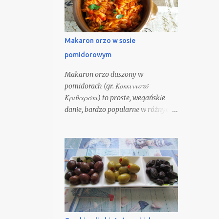
przygotowuje się również pikantne
lub słone przekąski z dodatkiem
sera, mięsa lub warzyw. Kataifi to
Makaron orzo w sosie
również nazwa popularnych w
pomidorowym
Grecji ciasteczek wypełnionych
mieszanką orzechów włoskich i
Makaron orzo duszony w
pistacji, nasączonych masłem i
pomidorach (gr. Κοκκινιστό
zalanych słodkim syropem. Masło
Κριθαράκι) to proste, wegańskie
nie tylko nadaje ciastkom
danie, bardzo popularne w różnych
wspaniałego smaku i aromatu, ale
częściach Grecji. Najczęściej
również pozwala ciastkom
gotowane i podawane jest zimą,
zarumienić się podczas pieczenia.
zwłaszcza gdy przygotowywane jest
Ciastka zalewa się syropem, które w
z domowego makaronu i podawane
nie wsiąka. Niekiedy kucharze
z kieliszkiem wina, na rozgrzanie.
dodatkowo polewają
Można też podawać z oliwkami,
kawałkiem fety, posypane zieleniną.
W niektórych miejscach
przygotowują ten makaron w