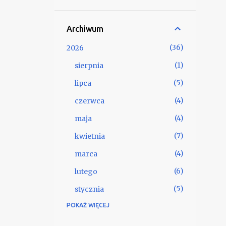
przywieźć niektóre z nich, jako
pamiątkę.
Archiwum
36
2026
1
sierpnia
5
lipca
4
czerwca
4
maja
7
kwietnia
4
marca
6
lutego
5
stycznia
POKAŻ WIĘCEJ
57
2025
4
grudnia