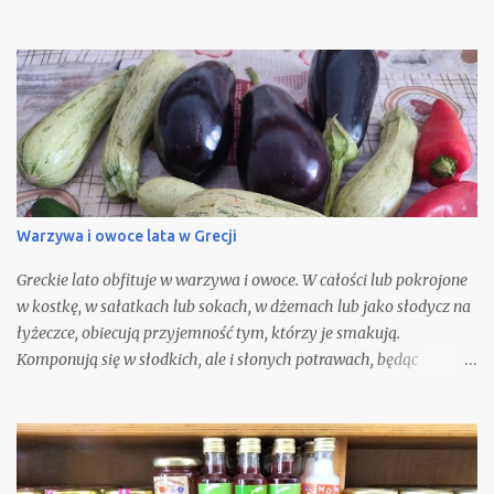
wina. Oczywiście możecie spróbować ją odtworzyć w domu. Nie
jest to zbyt trudne, gdyż składniki potrzebne do jej przygotowania
są ogólnie i łatwo dostępne. Nie będę się spierać z opinią, że nic nie
Warzywa i owoce lata w Grecji
Greckie lato obfituje w warzywa i owoce. W całości lub pokrojone
w kostkę, w sałatkach lub sokach, w dżemach lub jako słodycz na
łyżeczce, obiecują przyjemność tym, którzy je smakują.
Komponują się w słodkich, ale i słonych potrawach, będąc
podstawą letniej kuchni.