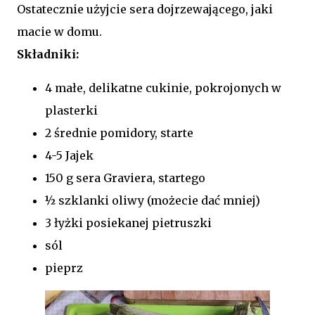
Ostatecznie użyjcie sera dojrzewającego, jaki
macie w domu.
Składniki:
4 małe, delikatne cukinie, pokrojonych w
plasterki
2 średnie pomidory, starte
4-5 Jajek
150 g sera Graviera, startego
½ szklanki oliwy (możecie dać mniej)
3 łyżki posiekanej pietruszki
sól
pieprz