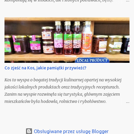
podstawą letniej kuchni.
Co zjeść na Kos, jakie pamiątki przywieźć?
Kos to wyspa o bogatej tradycji kulinarnej opartej na wysokiej
jakości lokalnych produktach oraz tradycyjnych recepturach.
Zanim na wyspie rozwinęła się turystyka, głównym zajęciem
mieszkańców była hodowla, rolnictwo i rybołówstwo.
Odwiedzając wyspę, warto spróbować lokalnych potraw,
odwiedzić miejscowe winiarnie, tawerny oraz przywieźć ze sobą
pakiet wybranych pamiątek gastronomicznych.
Obsługiwane przez usługę Blogger