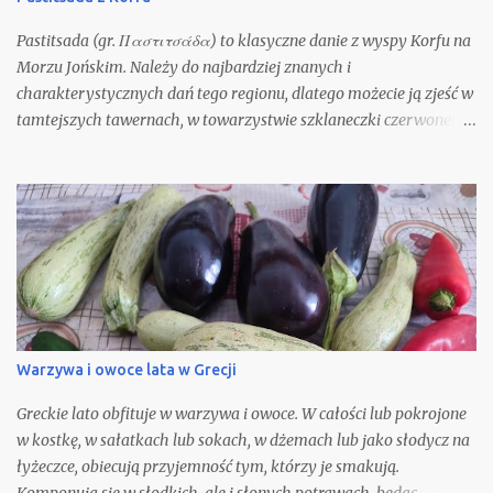
Pastitsada (gr. Παστιτσάδα) to klasyczne danie z wyspy Korfu na
Morzu Jońskim. Należy do najbardziej znanych i
charakterystycznych dań tego regionu, dlatego możecie ją zjeść w
tamtejszych tawernach, w towarzystwie szklaneczki czerwonego
wina. Oczywiście możecie spróbować ją odtworzyć w domu. Nie
jest to zbyt trudne, gdyż składniki potrzebne do jej przygotowania
są ogólnie i łatwo dostępne. Nie będę się spierać z opinią, że nic nie
Warzywa i owoce lata w Grecji
Greckie lato obfituje w warzywa i owoce. W całości lub pokrojone
w kostkę, w sałatkach lub sokach, w dżemach lub jako słodycz na
łyżeczce, obiecują przyjemność tym, którzy je smakują.
Komponują się w słodkich, ale i słonych potrawach, będąc