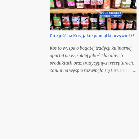
Co zjeść na Kos, jakie pamiątki przywieźć?
Kos to wyspa o bogatej tradycji kulinarnej
opartej na wysokiej jakości lokalnych
produktach oraz tradycyjnych recepturach.
Zanim na wyspie rozwinęła się turystyka,
głównym zajęciem mieszkańców była
hodowla, rolnictwo i rybołówstwo.
Odwiedzając wyspę, warto spróbować
lokalnych potraw, odwiedzić miejscowe
winiarnie, tawerny oraz przywieźć ze sobą
pakiet wybranych pamiątek
gastronomicznych.