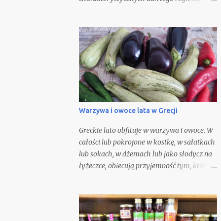
dlatego możecie ją zjeść w tamtejszych
tawernach, w towarzystwie szklaneczki
czerwonego wina. Oczywiście możecie
spróbować ją odtworzyć w domu. Nie jest to
zbyt trudne, gdyż składniki potrzebne do jej
przygotowania są ogólnie i łatwo dostępne.
Nie będę się spierać z opinią, że nic nie
Warzywa i owoce lata w Grecji
Greckie lato obfituje w warzywa i owoce. W
całości lub pokrojone w kostkę, w sałatkach
lub sokach, w dżemach lub jako słodycz na
łyżeczce, obiecują przyjemność tym, którzy
je smakują. Komponują się w słodkich, ale i
słonych potrawach, będąc podstawą letniej
kuchni.