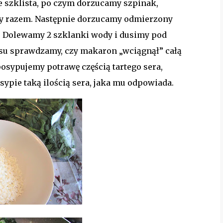
e szklista, po czym dorzucamy szpinak,
ty razem. Następnie dorzucamy odmierzony
 Dolewamy 2 szklanki wody i dusimy pod
asu sprawdzamy, czy makaron „wciągnął” całą
posypujemy potrawę częścią tartego sera,
ypie taką ilością sera, jaka mu odpowiada.