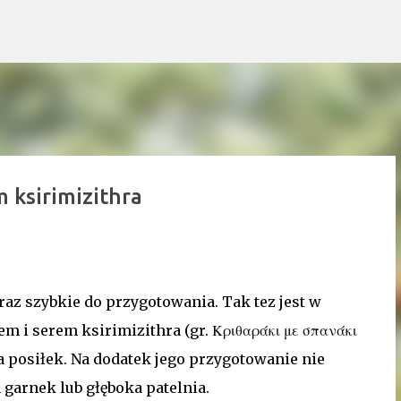
Przejdź do głównej zawartości
 ksirimizithra
raz szybkie do przygotowania. Tak tez jest w
 i serem ksirimizithra (gr. Κριθαράκι με σπανάκι
a posiłek. Na dodatek jego przygotowanie nie
 garnek lub głęboka patelnia.