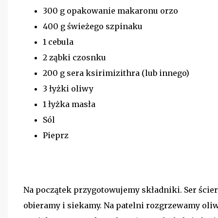
300 g opakowanie makaronu orzo
400 g świeżego szpinaku
1 cebula
2 ząbki czosnku
200 g sera ksirimizithra (lub innego)
3 łyżki oliwy
1 łyżka masła
Sól
Pieprz
Na początek przygotowujemy składniki. Ser ście
obieramy i siekamy. Na patelni rozgrzewamy oliw