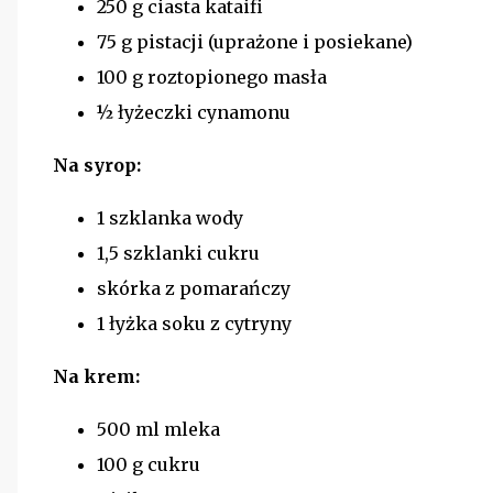
250 g ciasta kataifi
75 g pistacji (uprażone i posiekane)
100 g roztopionego masła
½ łyżeczki cynamonu
Na syrop:
1 szklanka wody
1,5 szklanki cukru
skórka z pomarańczy
1 łyżka soku z cytryny
Na krem:
500 ml mleka
100 g cukru