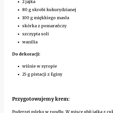
2 jajka
80 g skrobi kukurydzianej
100 g miękkiego masła
skórka z pomarańczy
szczypta soli
wanilia
Do dekoracji:
wiśnie w syropie
25 g pistacji z Eginy
Przygotowujemy krem:
Podgrzej mleko w rondlu. W misce ubij jajka z c