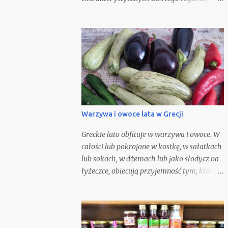
dlatego możecie ją zjeść w tamtejszych
tawernach, w towarzystwie szklaneczki
czerwonego wina. Oczywiście możecie
spróbować ją odtworzyć w domu. Nie jest to
zbyt trudne, gdyż składniki potrzebne do jej
przygotowania są ogólnie i łatwo dostępne.
Nie będę się spierać z opinią, że nic nie
Warzywa i owoce lata w Grecji
Greckie lato obfituje w warzywa i owoce. W
całości lub pokrojone w kostkę, w sałatkach
lub sokach, w dżemach lub jako słodycz na
łyżeczce, obiecują przyjemność tym, którzy
je smakują. Komponują się w słodkich, ale i
słonych potrawach, będąc podstawą letniej
kuchni.