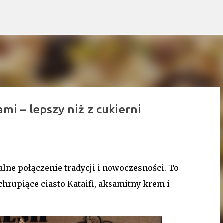
Przejdź do głównej zawartości
ami – lepszy niż z cukierni
ealne połączenie tradycji i nowoczesności. To
chrupiące ciasto Kataifi, aksamitny krem i