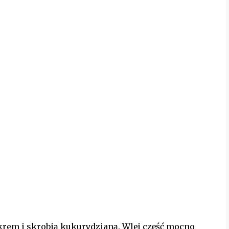
ukrem i skrobią kukurydzianą. Wlej część mocno