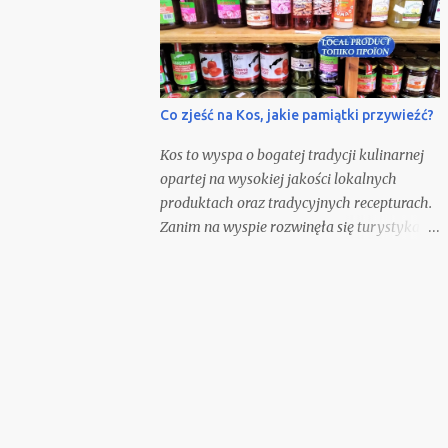
Co zjeść na Kos, jakie pamiątki przywieźć?
Kos to wyspa o bogatej tradycji kulinarnej
opartej na wysokiej jakości lokalnych
produktach oraz tradycyjnych recepturach.
Zanim na wyspie rozwinęła się turystyka,
głównym zajęciem mieszkańców była
hodowla, rolnictwo i rybołówstwo.
Odwiedzając wyspę, warto spróbować
lokalnych potraw, odwiedzić miejscowe
winiarnie, tawerny oraz przywieźć ze sobą
pakiet wybranych pamiątek
gastronomicznych.