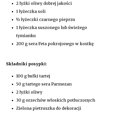
2 łyżki oliwy dobrej jakości
1 łyżeczka soli
½ łyżeczki czarnego pieprzu
1 łyżeczka suszonego lub świeżego
tymianku
200 g sera Feta pokrojonego w kostkę
Składniki posypki:
100 g bułki tartej
50 g tartego sera Parmezan
2 łyżki oliwy
30 g orzechów włoskich potłuczonych
Zielona pietruszka do dekoracji