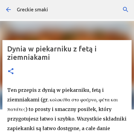
Przejdź do głównej zawartości
Greckie smaki
Dynia w piekarniku z fetą i
ziemniakami
Ten przepis z dynią w piekarniku, fetą i
ziemniakami (gr. κολοκύθα στο φούρνο, φέτα και
πατάτες) to prosty i smaczny posiłek, który
przygotujesz łatwo i szybko. Wszystkie składniki
zapiekanki są łatwo dostępne, a całe danie