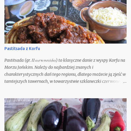
Pastitsada z Korfu
Pastitsada (gr. Παστιτσάδα) to klasyczne danie z wyspy Korfu na
Morzu Jońskim. Należy do najbardziej znanych i
charakterystycznych dań tego regionu, dlatego możecie ją zjeść w
tamtejszych tawernach, w towarzystwie szklaneczki czerwonego
wina. Oczywiście możecie spróbować ją odtworzyć w domu. Nie
jest to zbyt trudne, gdyż składniki potrzebne do jej przygotowania
są ogólnie i łatwo dostępne. Nie będę się spierać z opinią, że nic nie