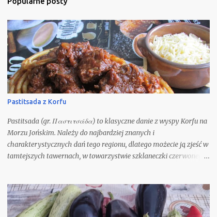
Popularne posty
Pastitsada z Korfu
Pastitsada (gr. Παστιτσάδα) to klasyczne danie z wyspy Korfu na
Morzu Jońskim. Należy do najbardziej znanych i
charakterystycznych dań tego regionu, dlatego możecie ją zjeść w
tamtejszych tawernach, w towarzystwie szklaneczki czerwonego
wina. Oczywiście możecie spróbować ją odtworzyć w domu. Nie
jest to zbyt trudne, gdyż składniki potrzebne do jej przygotowania
są ogólnie i łatwo dostępne. Nie będę się spierać z opinią, że nic nie