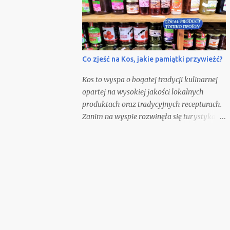
Co zjeść na Kos, jakie pamiątki przywieźć?
Kos to wyspa o bogatej tradycji kulinarnej
opartej na wysokiej jakości lokalnych
produktach oraz tradycyjnych recepturach.
Zanim na wyspie rozwinęła się turystyka,
głównym zajęciem mieszkańców była
hodowla, rolnictwo i rybołówstwo.
Odwiedzając wyspę, warto spróbować
lokalnych potraw, odwiedzić miejscowe
winiarnie, tawerny oraz przywieźć ze sobą
pakiet wybranych pamiątek
gastronomicznych.