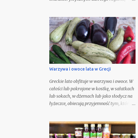
dlatego możecie ją zjeść w tamtejszych
tawernach, w towarzystwie szklaneczki
czerwonego wina. Oczywiście możecie
spróbować ją odtworzyć w domu. Nie jest to
zbyt trudne, gdyż składniki potrzebne do jej
przygotowania są ogólnie i łatwo dostępne.
Nie będę się spierać z opinią, że nic nie
Warzywa i owoce lata w Grecji
Greckie lato obfituje w warzywa i owoce. W
całości lub pokrojone w kostkę, w sałatkach
lub sokach, w dżemach lub jako słodycz na
łyżeczce, obiecują przyjemność tym, którzy
je smakują. Komponują się w słodkich, ale i
słonych potrawach, będąc podstawą letniej
kuchni.