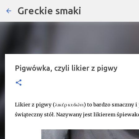
Greckie smaki
Pigwówka, czyli likier z pigwy
Likier z pigwy (λικέρ κυδώνι) to bardzo smaczny i
świąteczny stół. Nazywany jest likierem śpiewak