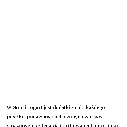
W Grecji, jogurt jest dodatkiem do każdego
posiłku: podawany do duszonych warzyw,
smażonych keftedakia i grillowanych mięs, jako