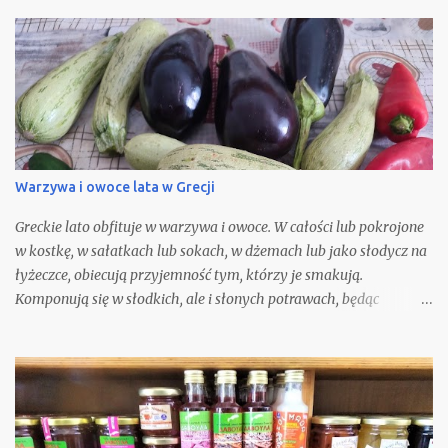
jest to zbyt trudne, gdyż składniki potrzebne do jej przygotowania
są ogólnie i łatwo dostępne. Nie będę się spierać z opinią, że nic nie
Warzywa i owoce lata w Grecji
Greckie lato obfituje w warzywa i owoce. W całości lub pokrojone
w kostkę, w sałatkach lub sokach, w dżemach lub jako słodycz na
łyżeczce, obiecują przyjemność tym, którzy je smakują.
Komponują się w słodkich, ale i słonych potrawach, będąc
podstawą letniej kuchni.