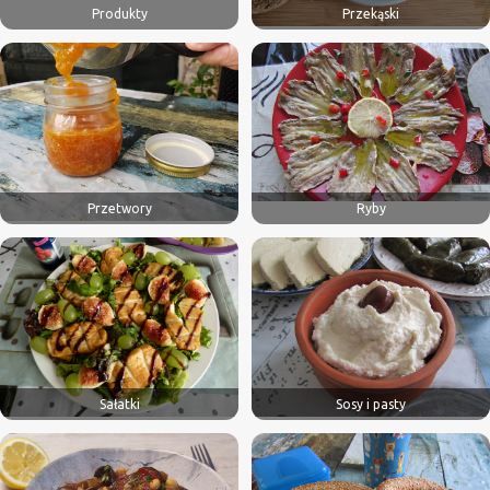
Produkty
Przekąski
Przetwory
Ryby
Sałatki
Sosy i pasty