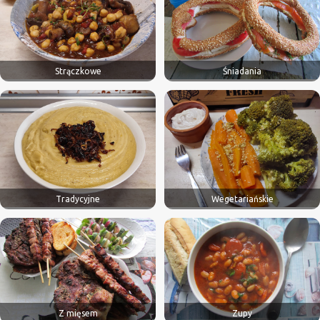
Strączkowe
Śniadania
Tradycyjne
Wegetariańskie
Z mięsem
Zupy