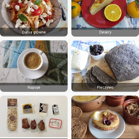
Dania główne
Desery
Napoje
Pieczywo