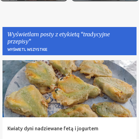
Wyświetlam posty z etykietą
tradycyjne
przepisy
WYŚWIETL WSZYSTKIE
P
o
s
t
y
Kwiaty dyni nadziewane fetą i jogurtem