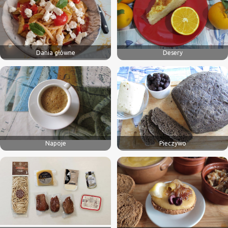
Dania główne
Desery
Napoje
Pieczywo