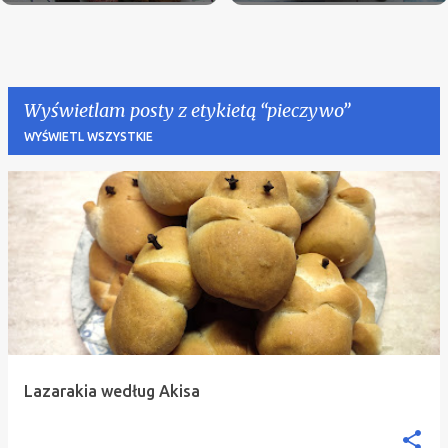
Wyświetlam posty z etykietą
pieczywo
WYŚWIETL WSZYSTKIE
P
o
s
t
y
Lazarakia według Akisa