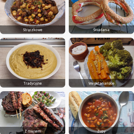
Strączkowe
Śniadania
Tradycyjne
Wegetariańskie
Z mięsem
Zupy