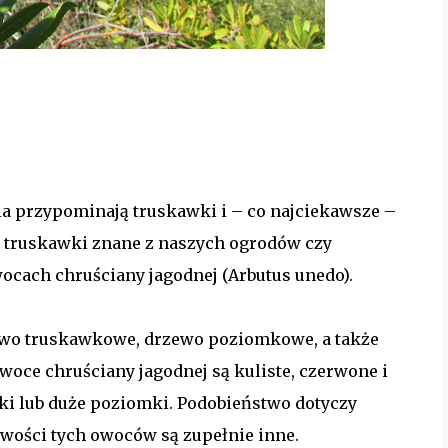
ia przypominają truskawki i – co najciekawsze –
ak truskawki znane z naszych ogrodów czy
wocach chruściany jagodnej (Arbutus unedo).
zewo truskawkowe, drzewo poziomkowe, a także
oce chruściany jagodnej są kuliste, czerwone i
ki lub duże poziomki. Podobieństwo dotyczy
wości tych owoców są zupełnie inne.