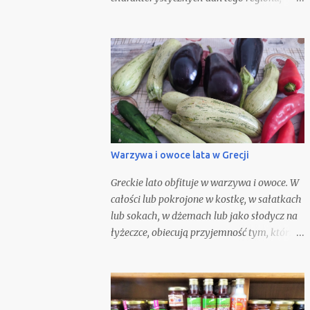
dlatego możecie ją zjeść w tamtejszych
tawernach, w towarzystwie szklaneczki
czerwonego wina. Oczywiście możecie
spróbować ją odtworzyć w domu. Nie jest to
zbyt trudne, gdyż składniki potrzebne do jej
przygotowania są ogólnie i łatwo dostępne.
Nie będę się spierać z opinią, że nic nie
Warzywa i owoce lata w Grecji
Greckie lato obfituje w warzywa i owoce. W
całości lub pokrojone w kostkę, w sałatkach
lub sokach, w dżemach lub jako słodycz na
łyżeczce, obiecują przyjemność tym, którzy
je smakują. Komponują się w słodkich, ale i
słonych potrawach, będąc podstawą letniej
kuchni.