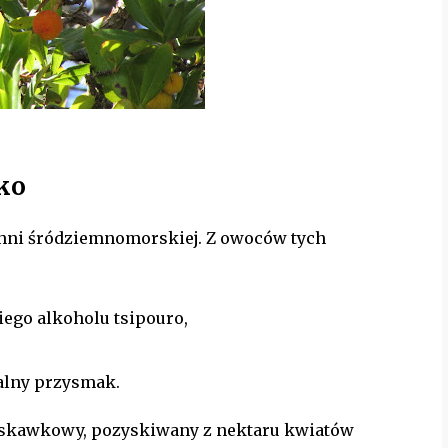
lko
hni śródziemnomorskiej. Z owoców tych
iego alkoholu tsipouro,
alny przysmak.
uskawkowy, pozyskiwany z nektaru kwiatów