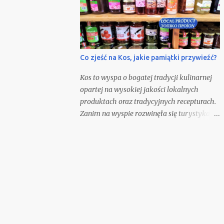
Co zjeść na Kos, jakie pamiątki przywieźć?
Kos to wyspa o bogatej tradycji kulinarnej
opartej na wysokiej jakości lokalnych
produktach oraz tradycyjnych recepturach.
Zanim na wyspie rozwinęła się turystyka,
głównym zajęciem mieszkańców była
hodowla, rolnictwo i rybołówstwo.
Odwiedzając wyspę, warto spróbować
lokalnych potraw, odwiedzić miejscowe
winiarnie, tawerny oraz przywieźć ze sobą
pakiet wybranych pamiątek
gastronomicznych.