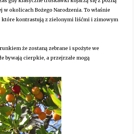
as gdy klasyczne truskawki kojarzą się z późną
ej w okolicach Bożego Narodzenia. To właśnie
które kontrastują z zielonymi liśćmi i zimowym
runkiem że zostaną zebrane i spożyte we
e bywają cierpkie, a przejrzałe mogą