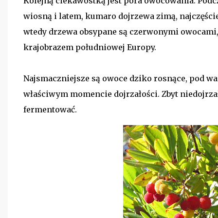
Kolejną ciekawostką jest pora owocowania. Podcz
wiosną i latem, kumaro dojrzewa zimą, najczęści
wtedy drzewa obsypane są czerwonymi owocami, 
krajobrazem południowej Europy.
Najsmaczniejsze są owoce dziko rosnące, pod wa
właściwym momencie dojrzałości. Zbyt niedojrzał
fermentować.