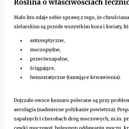
Roślina o właściwościach leczni
Mało kto zdaje sobie sprawę z tego, że chruścian
zielarskim są przede wszystkim kora i kwiaty, k
antyseptyczne,
moczopędne,
przeciwzapalne,
ściągające,
hemostatyczne (tamujące krwawienia).
Dojrzałe owoce kumaro polecane są przy problem
aerofagia (nadmierne połykanie powietrza). Prepar
zapalnych i chorobach dróg moczowych, m.in. p
cewki moczowej, bolesnym oddawaniu moczu, kr